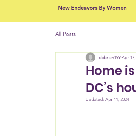
New Endeavors By Women
All Posts
dobrien199
Apr 17,
Home is 
DC’s hou
Updated:
Apr 11, 2024