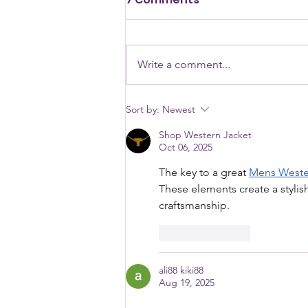
Write a comment...
NEW names awardees
Sort by:
Newest
for Moving Out of
Shop Western Jacket
Homelessness 2026
Oct 06, 2025
The key to a great 
Mens Weste
These elements create a stylish
craftsmanship.
Like
Reply
ali88 kiki88
Aug 19, 2025