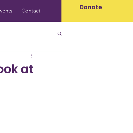
Donate
vents
Contact
ook at