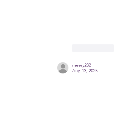
Like
Reply
meery232
Aug 13, 2025