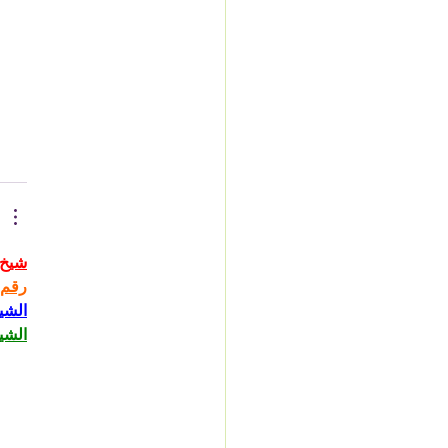
شيخ 
رقم 
الشي
الشي