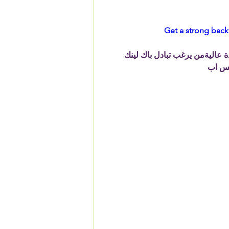
Get a strong back
حن نمتلك 25 رابط دوفلو ذات جودة عاليةمن يرغب تبادل باك لينك