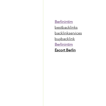
Berlinintim
bestbacklinks
backlinkservices
buybacklink
Berlinintim
Escort Berlin