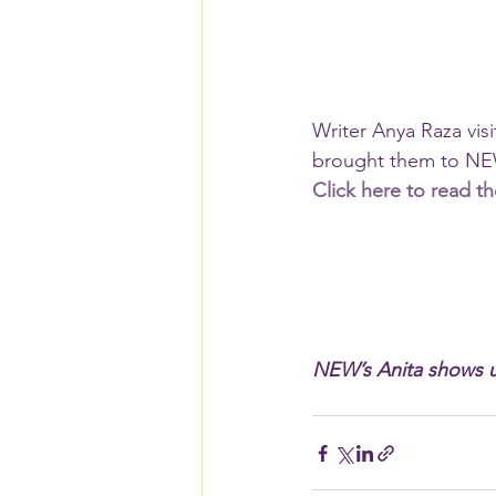
Writer Anya Raza vi
brought them to NEW.
Click here to read th
NEW’s Anita shows u