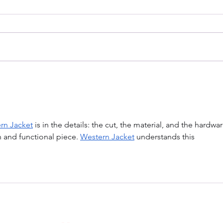
NEW Testimony for the
NEW
Committee on Human
they now
Services Budget Hearing
Rec
(April 30th, 2026)
rn Jacket
 is in the details: the cut, the material, and the hardwar
 and functional piece. 
Western Jacket
 understands this 